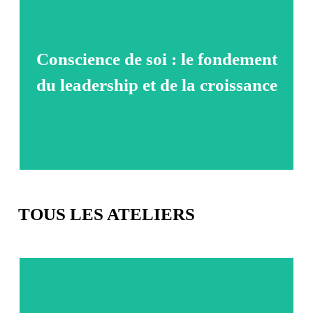
Identifiez et explorez les habitudes, les comportements et
les croyances qui favorisent ou entravent votre
Conscience de soi : le fondement
croissance.
du leadership et de la croissance
Explorer l'atelier
TOUS LES ATELIERS