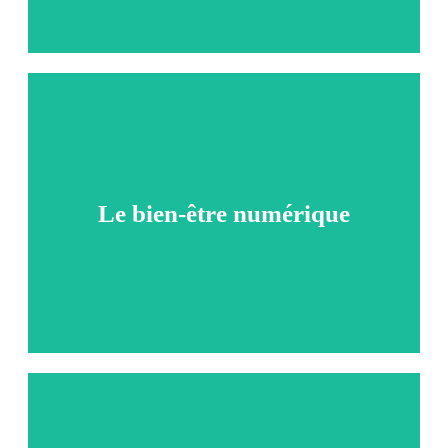
Reprenez le contrôle de votre temps et apprenez à vivre de manière
plus consciente dans un monde de plus en plus numérique.
Le bien-être numérique
Explorer l'atelier