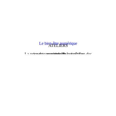
Le bien-être numérique
ATELIERS
La prise de conscience de soi est l’un des aspects essentiels de la maîtrise personnelle…