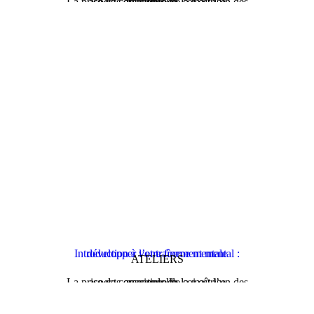
La prise de conscience de soi est l’un des aspects essentiels de la maîtrise personnelle…
Introduction à l’entraînement mental : développer votre forme mentale
ATELIERS
La prise de conscience de soi est l’un des aspects essentiels de la maîtrise personnelle…