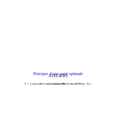
Principes d’une santé optimale
ATELIERS
La prise de conscience de soi est l’un des aspects essentiels de la maîtrise personnelle…