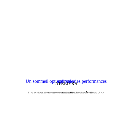
Un sommeil optimal pour des performances optimales
ATELIERS
La prise de conscience de soi est l’un des aspects essentiels de la maîtrise personnelle…