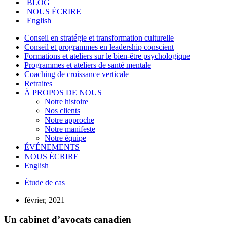
BLOG
NOUS ÉCRIRE
English
Conseil en stratégie et transformation culturelle
Conseil et programmes en leadership conscient
Formations et ateliers sur le bien-être psychologique
Programmes et ateliers de santé mentale
Coaching de croissance verticale
Retraites
À PROPOS DE NOUS
Notre histoire
Nos clients
Notre approche
Notre manifeste
Notre équipe
ÉVÉNEMENTS
NOUS ÉCRIRE
English
Étude de cas
février, 2021
Un cabinet d’avocats canadien